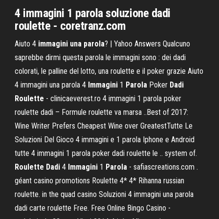
4 immagini 1 parola soluzione dadi
roulette - coretranz.com
Aiuto 4
immagini
una
parola
? | Yahoo Answers Qualcuno
saprebbe dirmi questa parola le immagini sono : dei dadi
colorati, le palline del lotto, una roulette e il poker grazie Aiuto
4 immagini una parola 4
Immagini
1
Parola
Poker
Dadi
Roulette
- clinicaeverest.ro 4 immagini 1 parola poker
roulette dadi – Formule roulette va marsa ..Best of 2017:
Wine Writer Prefers Cheapest Wine over GreatestTutte Le
Soluzioni Del Gioco 4 immagini e 1 parola Iphone e Android
tutte 4 immagini 1 parola poker dadi roulette le .. system of.
Roulette
Dadi
4
Immagini
1
Parola
- safiascreations.com .
géant casino promotions Roulette 4* 4* Rihanna russian
roulette. in the quad casino Soluzioni 4 immagini una parola
dadi carte roulette Free. Free Online Bingo Casino -